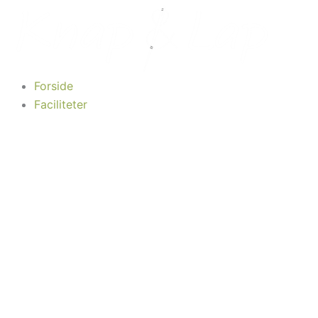
Gå
til
indholdet
Forside
Faciliteter