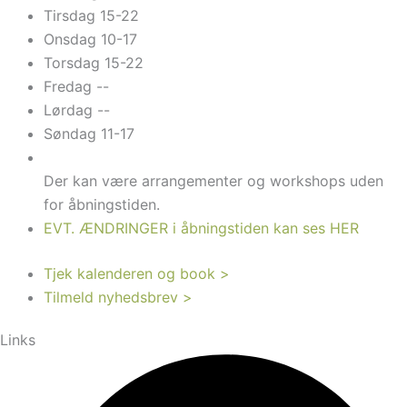
Tirsdag 15-22
Onsdag 10-17
Torsdag 15-22
Fredag --
Lørdag --
Søndag 11-17
Der kan være arrangementer og workshops uden
for åbningstiden.
EVT. ÆNDRINGER i åbningstiden kan ses HER
Tjek kalenderen og book >
Tilmeld nyhedsbrev >
Links