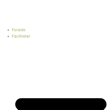
Gå
til
indholdet
Forside
Faciliteter